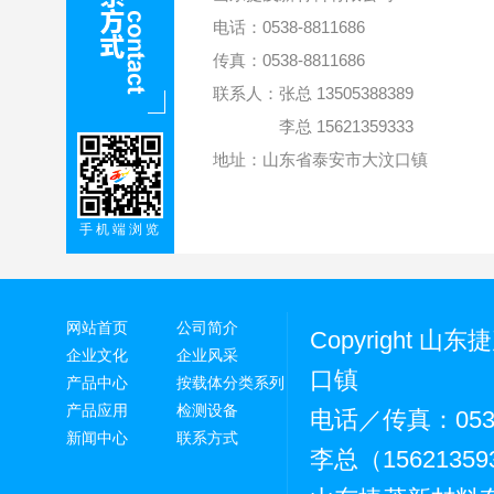
电话：0538-8811686
传真：0538-8811686
联系人：张总 13505388389
李总 15621359333
地址：山东省泰安市大汶口镇
手机端浏览
网站首页
公司简介
Copyright
企业文化
企业风采
口镇
产品中心
按载体分类系列
产品应用
检测设备
电话／传真：0538
新闻中心
联系方式
李总（15621359