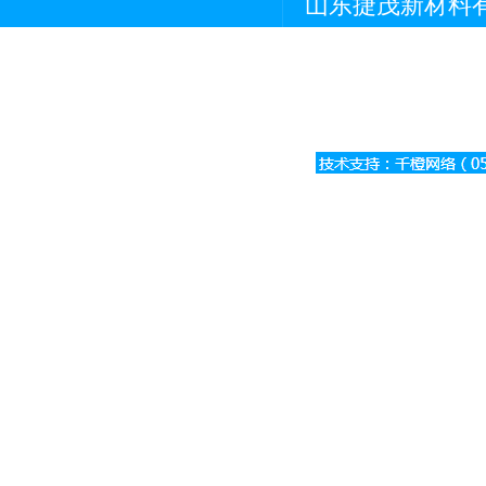
山东捷茂新材料有
生物降解母粒 ·
弹性体专用母粒 ·
鲁ICP备2020038