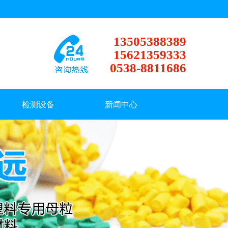
13505388389
15621359333
0538-8811686
检测设备
新闻中心